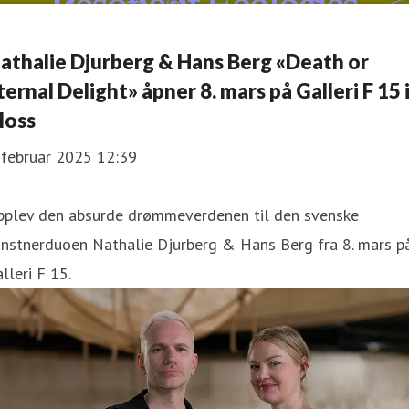
athalie Djurberg & Hans Berg «Death or
ternal Delight» åpner 8. mars på Galleri F 15 
oss
 februar 2025 12:39
pplev den absurde drømmeverdenen til den svenske
unstnerduoen Nathalie Djurberg & Hans Berg fra 8. mars p
lleri F 15.