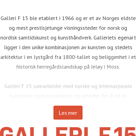
Galleri F 15 ble etablert i 1966 og er et av Norges eldste
og mest prestisjetunge visningssteder for norsk og
nordisk samtidskunst og kunsthåndverk. Galleriets egenart
ligger i den unike kombinasjonen av kunsten og stedets
arkitektur i en lystgård fra 1800-tallet og beliggenhet i et
historisk herregårdslandskap på Jeløy i Moss.
Galleri F 15 samarbeider med norske og internasjonale
kunstnere og kulturaktører, og arbeider for å nå et
mangfoldig publikum.
Les mer
Momentumbiennalen ble vist for første gang i 1998 og er