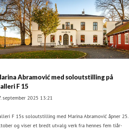
arina Abramović med soloutstilling på
alleri F 15
7. september 2025 13:21
lleri F 15s soloutstilling med Marina Abramović åpner 25.
tober og viser et bredt utvalg verk fra hennes fem tiår-