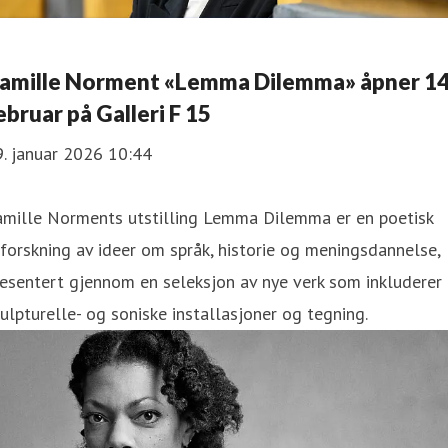
amille Norment «Lemma Dilemma» åpner 14
ebruar på Galleri F 15
. januar 2026 10:44
amille Norments utstilling Lemma Dilemma er en poetisk
forskning av ideer om språk, historie og meningsdannelse,
esentert gjennom en seleksjon av nye verk som inkluderer
ulpturelle- og soniske installasjoner og tegning.