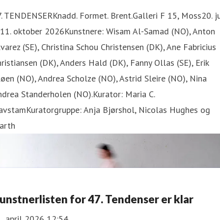
. TENDENSERKnadd. Formet. Brent.Galleri F 15, Moss20. ju
 11. oktober 2026Kunstnere: Wisam Al-Samad (NO), Anton
varez (SE), Christina Schou Christensen (DK), Ane Fabricius
ristiansen (DK), Anders Hald (DK), Fanny Ollas (SE), Erik
øen (NO), Andrea Scholze (NO), Astrid Sleire (NO), Nina
drea Standerholen (NO).Kurator: Maria C.
avstamKuratorgruppe: Anja Bjørshol, Nicolas Hughes og
arth
unstnerlisten for 47. Tendenser er klar
. april 2026 12:54