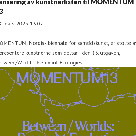
ansering av kunstnerlisten til MOMENTUM
3
8. mars 2025 13:07
OMENTUM, Nordisk biennale for samtidskunst, er stolte a
presentere kunstnerne som deltar i den 13. utgaven,
etween/Worlds: Resonant Ecologies.