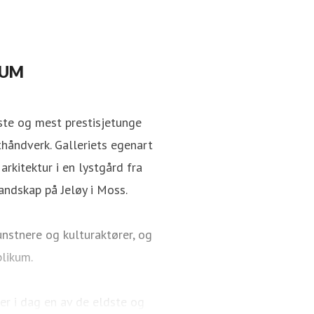
TUM
dste og mest prestisjetunge
thåndverk. Galleriets egenart
rkitektur i en lystgård fra
andskap på Jeløy i Moss.
nstnere og kulturaktører, og
blikum.
r i dag en av de eldste og