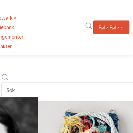
tsarkiv
Søk i nyhetsrom
iebank
(current)
Følg
Følger
ngementer
akter
Søk
Søk