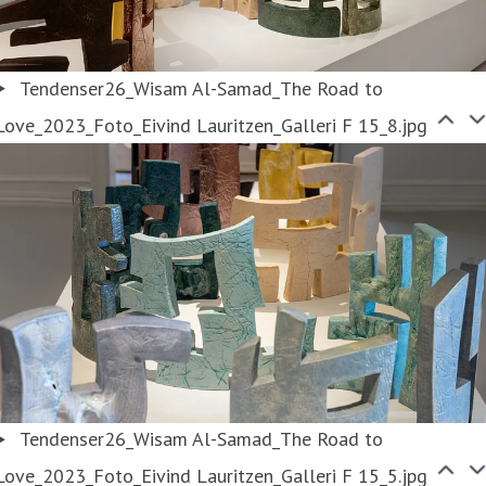
Tendenser26_Wisam Al-Samad_The Road to
Love_2023_Foto_Eivind Lauritzen_Galleri F 15_8.jpg
Tendenser26_Wisam Al-Samad_The Road to
Love_2023_Foto_Eivind Lauritzen_Galleri F 15_5.jpg