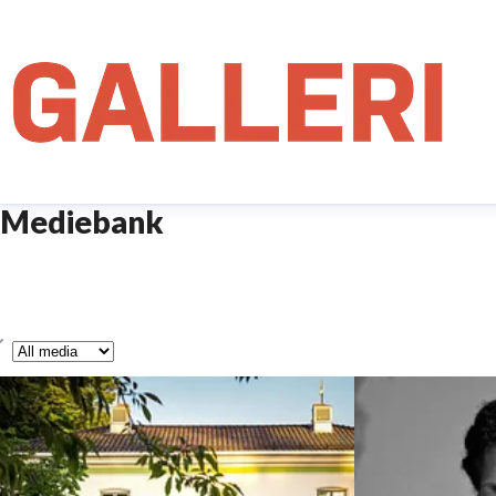
Mediebank
ype