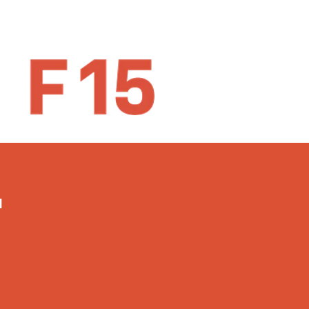
 Momentum er Galleri F 15s
nnethvert år.
ndverk på Galleri F 15 siden
 år og gitt muligheten for
nnen kunsthåndverket.
M