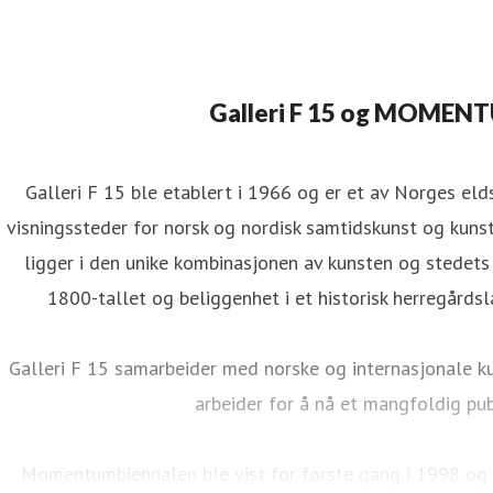
Galleri F 15 og MOMEN
Galleri F 15 ble etablert i 1966 og er et av Norges el
visningssteder for norsk og nordisk samtidskunst og kuns
ligger i den unike kombinasjonen av kunsten og stedets a
1800-tallet og beliggenhet i et historisk herregårdsl
Galleri F 15 samarbeider med norske og internasjonale ku
arbeider for å nå et mangfoldig pu
Momentumbiennalen ble vist for første gang i 1998 og e