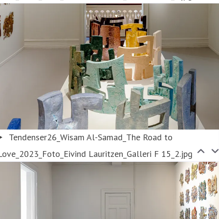
Tendenser26_Wisam Al-Samad_The Road to
Love_2023_Foto_Eivind Lauritzen_Galleri F 15_2.jpg