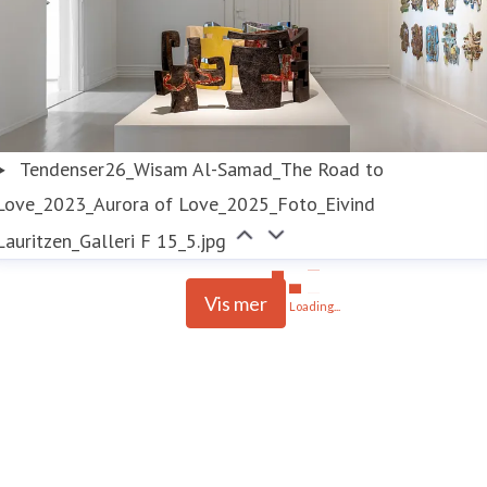
Tendenser26_Wisam Al-Samad_The Road to
Love_2023_Aurora of Love_2025_Foto_Eivind
Lauritzen_Galleri F 15_5.jpg
Vis mer
Loading...