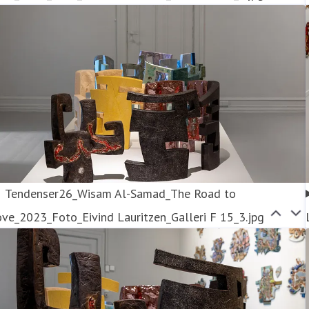
Tendenser26_Wisam Al-Samad_The Road to
ve_2023_Foto_Eivind Lauritzen_Galleri F 15_3.jpg