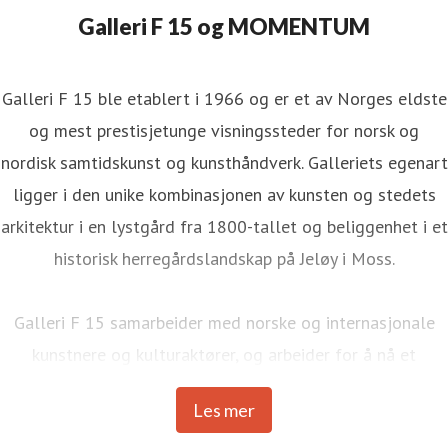
Galleri F 15 og MOMENTUM
Galleri F 15 ble etablert i 1966 og er et av Norges eldste
og mest prestisjetunge visningssteder for norsk og
nordisk samtidskunst og kunsthåndverk. Galleriets egenart
ligger i den unike kombinasjonen av kunsten og stedets
arkitektur i en lystgård fra 1800-tallet og beliggenhet i et
historisk herregårdslandskap på Jeløy i Moss.
Galleri F 15 samarbeider med norske og internasjonale
kunstnere og kulturaktører, og arbeider for å nå et
mangfoldig publikum.
Les mer