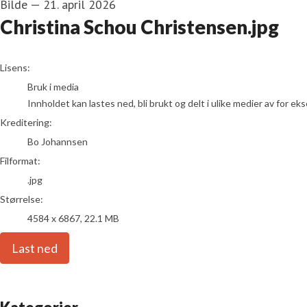
Bilde
—
21. april 2026
Christina Schou Christensen.jpg
Bo Johannsen
Lisens:
Bruk i media
Innholdet kan lastes ned, bli brukt og delt i ulike medier av for e
Kreditering:
Bo Johannsen
Filformat:
.jpg
Størrelse:
4584 x 6867, 22.1 MB
Last ned