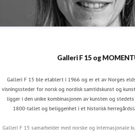
Galleri F 15 og MOMEN
Galleri F 15 ble etablert i 1966 og er et av Norges el
visningssteder for norsk og nordisk samtidskunst og kuns
nn Kristin Traaen
ligger i den unike kombinasjonen av kunsten og stedets a
ressekontakt
Presse- og kommunikasjonsansvarlig
akt@gal
1800-tallet og beliggenhet i et historisk herregårdsl
Galleri F 15 samarbeider med norske og internasjonale ku