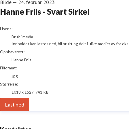
Bilde
—
24. februar 2023
Hanne Friis - Svart Sirkel
go to media item
Lisens:
Bruk i media
Innholdet kan lastes ned, bli brukt og delt i ulike medier av for e
Opphavsrett:
Hanne Friis
Filformat:
.jpg
Størrelse:
1018 x 1527, 741 KB
Last ned