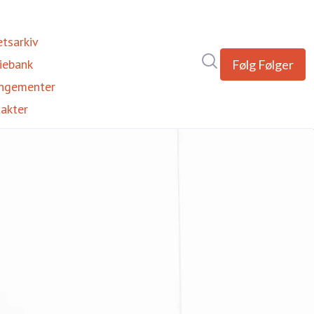
tsarkiv
Søk i nyhetsrom
iebank
Følg
Følger
ngementer
akter