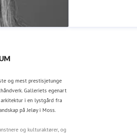
TUM
dste og mest prestisjetunge
thåndverk. Galleriets egenart
rkitektur i en lystgård fra
lerif15.no
+47 938 19 216
andskap på Jeløy i Moss.
nstnere og kulturaktører, og